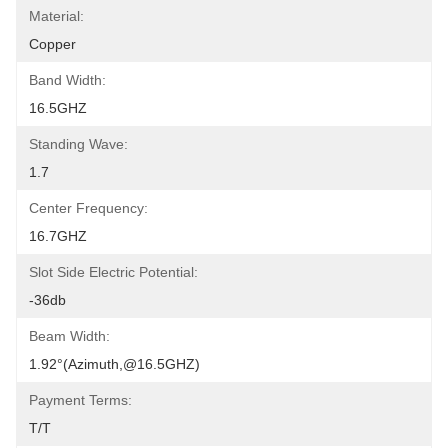
Material:
Copper
Band Width:
16.5GHZ
Standing Wave:
1.7
Center Frequency:
16.7GHZ
Slot Side Electric Potential:
-36db
Beam Width:
1.92°(azimuth,@16.5GHZ)
Payment Terms:
T/T