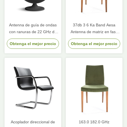
Antenna de guía de ondas
37db 3 6 Ka Band Aesa
con ranuras de 22 GHz de
Antenna de matriz en fase
múltiples capas Material de
para aeronaves Dirección
Obtenga el mejor precio
Obtenga el mejor precio
cobre
del haz de 16 GHz a 17 GHz
Acoplador direccional de
163.0 182.0 GHz