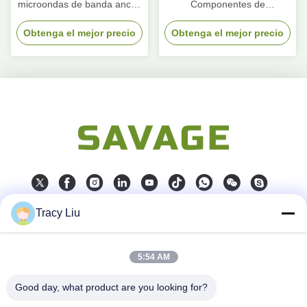
microondas de banda ancha
Componentes de
de alta potencia
microondas 10m 30dB
Obtenga el mejor precio
Obtenga el mejor precio
Divididor de energía de
microondas Combinador de
divisores
Tracy Liu
Contacto rápido
5:54 AM
Dirección
Bloquee A, zona industrial de YouYi, pueblo de Xiamao,
distrito de Baiyun, Guangzhou, China
Good day, what product are you looking for?