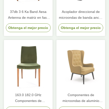
37db 3 6 Ka Band Aesa
Acoplador direccional de
Antenna de matriz en fase
microondas de banda ancha
para aeronaves Dirección
de alta potencia
Obtenga el mejor precio
Obtenga el mejor precio
del haz de 16 GHz a 17 GHz
163.0 182.0 GHz
Componentes de
Componentes de
microondas de aluminio
microondas 10m 30dB
haitiano placa de