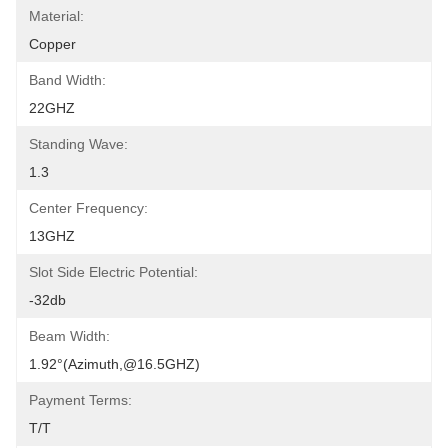
Material:
Copper
Band Width:
22GHZ
Standing Wave:
1.3
Center Frequency:
13GHZ
Slot Side Electric Potential:
-32db
Beam Width:
1.92°(azimuth,@16.5GHZ)
Payment Terms:
T/T