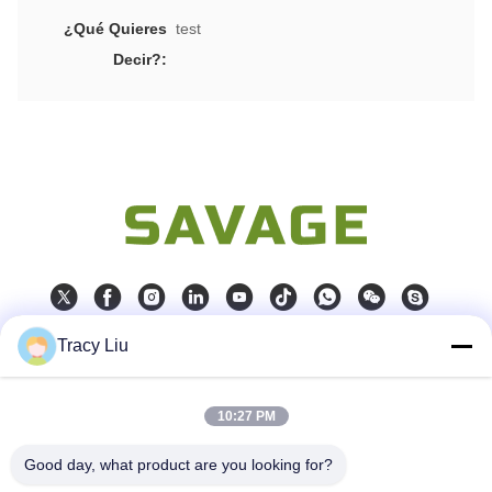
¿Qué Quieres
test
Decir?:
Tracy Liu
Contacto rápido
10:27 PM
Dirección
Bloquee A, zona industrial de YouYi, pueblo de Xiamao,
Good day, what product are you looking for?
distrito de Baiyun, Guangzhou, China