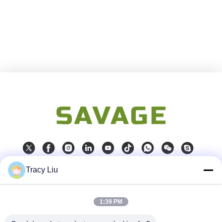
Tracy Liu
Contacto rápido
1:39 PM
Dirección
Bloquee A, zona industrial de YouYi, pueblo de Xiamao,