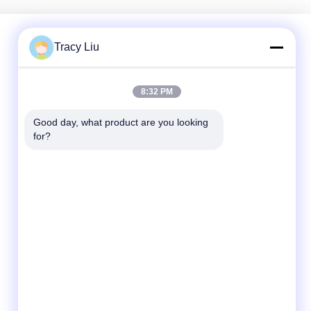
Tracy Liu
Contacto rápido
8:32 PM
Dirección
Good day, what product are you looking 
Bloquee A, zona industrial de YouYi, pueblo de
for?
Xiamao, distrito de Baiyun, Guangzhou, China
Teléfono
86-0731-00000000
El correo electrónico
test@maoyt.com
Envía un fax.
86- 0755-11111111