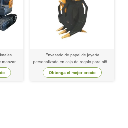
imales
Envasado de papel de joyería
de manzana
personalizado en caja de regalo para niñas
 regalo
caja de embalaje barata
cio
Obtenga el mejor precio
alaje