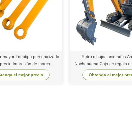
or mayor Logotipo personalizado
Retro dibujos animados An
 precio Impresión de marca
Nochebuena Caja de regalo 
zada Bolsa de papel de cartón
Regalo de Navidad Pequeño
tenga el mejor precio
Obtenga el mejor pre
negro de vino
Ornamento Bolsa de emb