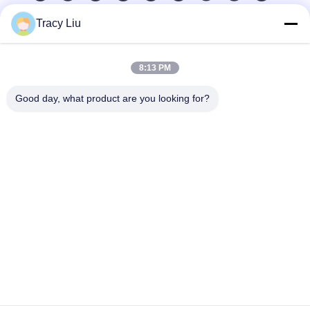
Tracy Liu
Contacto rápido
8:13 PM
Dirección
Bloquee A, zona industrial de YouYi, pueblo de Xiamao,
Good day, what product are you looking for?
distrito de Baiyun, Guangzhou, China
Teléfono
86-0731-00000000
El correo electrónico
test@maoyt.com
Envía un fax.
86- 0755-11111111
Política de privacidad
|
Mapa del Sitio
|
China es buena. Calidad
Antenna de radar de matriz en fase Proveedor. © de Copyright