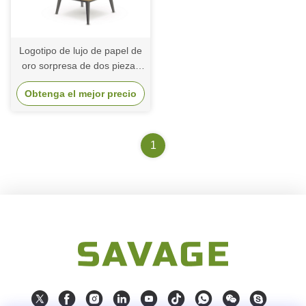
Logotipo de lujo de papel de
oro sorpresa de dos piezas
tapa y base de la corbata de
Obtenga el mejor precio
cartón regalo de cumpleaños
caja de embalaje de papel
1