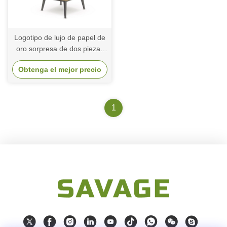
Logotipo de lujo de papel de
oro sorpresa de dos piezas
tapa y base de la corbata de
Obtenga el mejor precio
cartón regalo de cumpleaños
caja de embalaje de papel
1