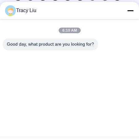
Tracy Liu
Contacto rápido
6:10 AM
Dirección
Bloquee A, zona industrial de YouYi, pueblo de Xiamao,
Good day, what product are you looking for?
distrito de Baiyun, Guangzhou, China
Teléfono
86-0731-00000000
El correo electrónico
test@maoyt.com
Envía un fax.
86- 0755-11111111
Política de privacidad
|
Mapa del Sitio
|
China es buena. Calidad
Antenna de radar de matriz en fase Proveedor. © de Copyright