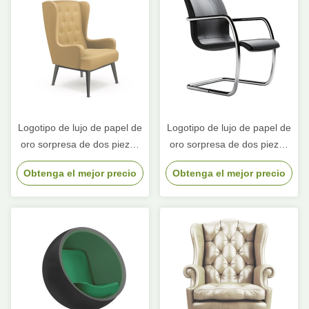
Logotipo de lujo de papel de
Logotipo de lujo de papel de
oro sorpresa de dos piezas
oro sorpresa de dos piezas
tapa y base de la corbata de
tapa y base de la corbata de
Obtenga el mejor precio
Obtenga el mejor precio
cartón regalo de
cartón regalo de
cumpleaños caja de
cumpleaños caja de
embalaje de papel
embalaje de papel