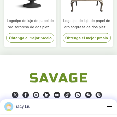
Logotipo de lujo de papel de
Logotipo de lujo de papel de
oro sorpresa de dos piezas
oro sorpresa de dos piezas
tapa y base de la corbata de
tapa y base de la corbata de
Obtenga el mejor precio
Obtenga el mejor precio
cartón regalo de
cartón regalo de
cumpleaños caja de
cumpleaños caja de
embalaje de papel
embalaje de papel
Tracy Liu
Contacto rápido